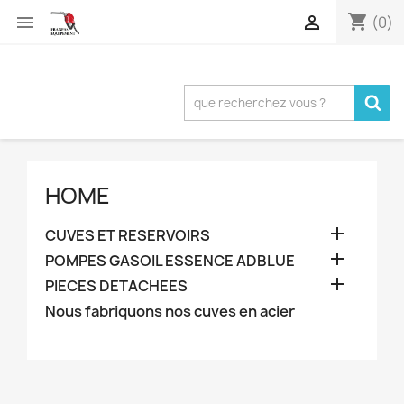
shopping_cart


(0)
HOME

CUVES ET RESERVOIRS

POMPES GASOIL ESSENCE ADBLUE

PIECES DETACHEES
Nous fabriquons nos cuves en acier