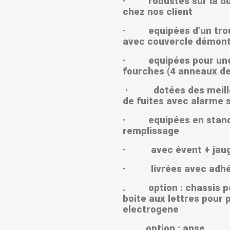
· robustes sur la du
chez nos client
· equipées d’un tro
avec couvercle démonta
· equipées pour une 
fourches (4 anneaux d
· dotées des meilleu
de fuites avec alarme s
· equipées en standar
remplissage
· avec évent + jauge
· livrées avec adhés
. option : chassis po
boite aux lettres pour 
electrogene
. option : anse