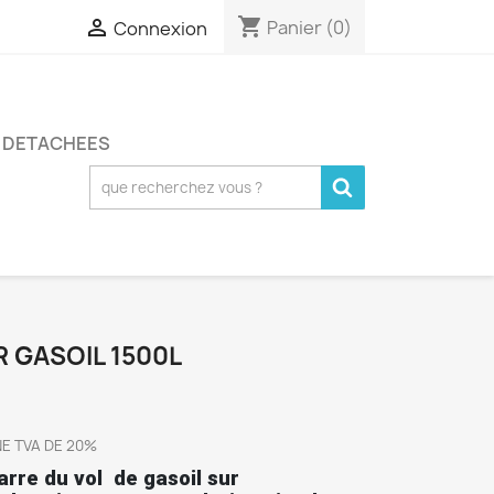
shopping_cart

Panier
(0)
Connexion
S DETACHEES
 GASOIL 1500L
NE TVA DE 20%
rre du vol de gasoil sur