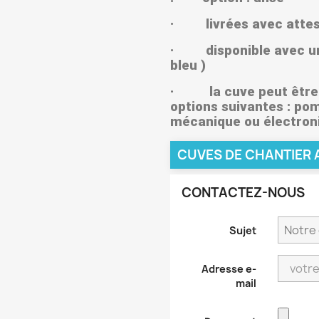
· livrées avec attest
· disponible avec un l
bleu )
· la cuve peut être l
options suivantes : po
mécanique ou électroni
CUVES DE CHANTIER A
CONTACTEZ-NOUS
Sujet
Adresse e-
mail