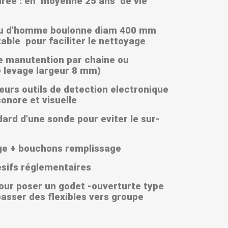
rée : en moyenne 25 ans de vie
u d’homme boulonne diam 400 mm
ble pour faciliter le nettoyage
manutention par chaine ou
e levage largeur 8 mm)
rs outils de detection electronique
onore et visuelle
d d’une sonde pour eviter le sur-
 + bouchons remplissage
ifs réglementaires
ur poser un godet -ouverturte type
passer des flexibles vers groupe