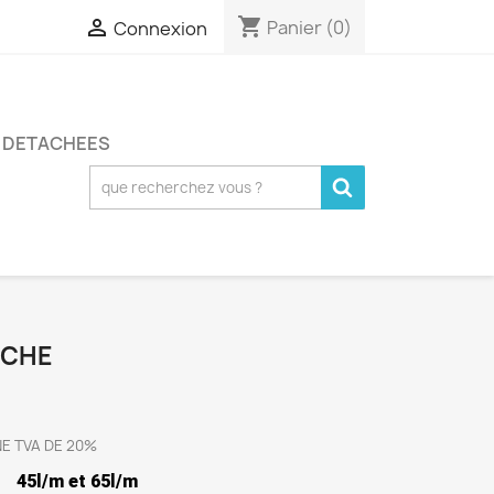
shopping_cart

Panier
(0)
Connexion
S DETACHEES
UCHE
NE TVA DE 20%
 45l/m et 65l/m